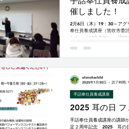
手話奉仕員養成
催しました！
2月6日（木）19：30～ア
奉仕員養成講座（笛吹市委託
した。（14名参加） 講師
んから 第34講座「話し合
学びました。 今回は第28講
otonohachild
2025年1月30日
読了時間: 
手話奉仕員養成講座
2025 耳の日
手話奉仕員養成講座の講師
定２周年記念 2025 耳