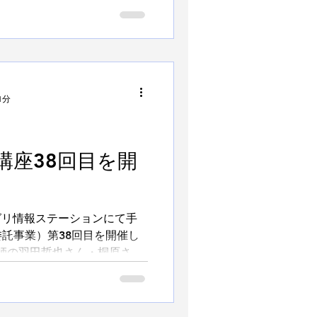
地域の聴覚障害者と手話で話
..
1分
講座38回目を開
アグリ情報ステーションにて手
託事業）第38回目を開催し
師の羽田哲也さん・桐原さん
生活と福祉制度」について学