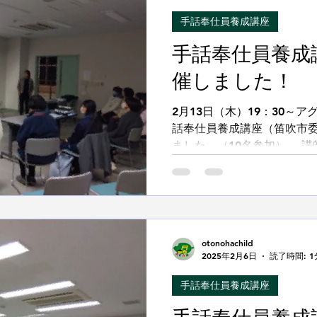
手話奉仕員養成講座
手話奉仕員養成
催しました！
2月13日（木）19：30～
話奉仕員養成講座（笛吹市委
ました。（10名参加） 講
みさんから 第35講座「文
した。...
otonohachild
2025年2月6日
読了時間: 1
手話奉仕員養成講座