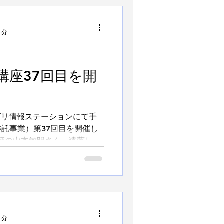
1分
講座37回目を開
アグリ情報ステーションにて手
託事業）第37回目を開催し
師の山本敏明さん・遠藤しお
法のまとめ」②文章を学びま
1分