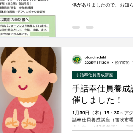
供がありましたので、お知
して「手話は言語である」
聞こえないことや手話言語
るきっかけとなるよ...
otonohachild
2025年1月30日
読了時間: 
手話奉仕員養成講座
手話奉仕員養成
催しました！
1月30日（木）19：30～
話奉仕員養成講座（笛吹市委
ました。（12名参加） 講