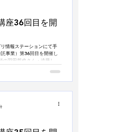
講座36回目を開
アグリ情報ステーションにて手
託事業）第36回目を開催し
師の羽田哲也さん・遠藤しお
法のまとめ」①映像を学びま
分