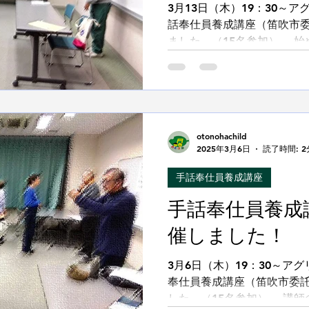
3月13日（木）19：30～
話奉仕員養成講座（笛吹市委
ました。（15名参加） 始
方が無事終了証書（４０回
受け取りました。👏...
otonohachild
2025年3月6日
読了時間: 2
手話奉仕員養成講座
手話奉仕員養成
催しました！
3月6日（木）19：30～ア
奉仕員養成講座（笛吹市委託
した。（15名参加） 講師