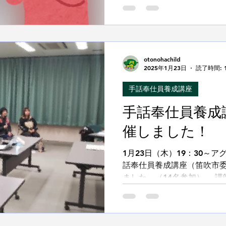
さんから 第33講座「意味
た。 前回の「繰り返しの
語が同じで...
otonohachild
2025年1月23日
読了時間: 
手話奉仕員養成講座
手話奉仕員養成
催しました！
1月23日（木）19：30～
話奉仕員養成講座（笛吹市委
ました。（14名参加） 講
さんから 第32講座「繰り
前回の「指の代理的表現」
しました...