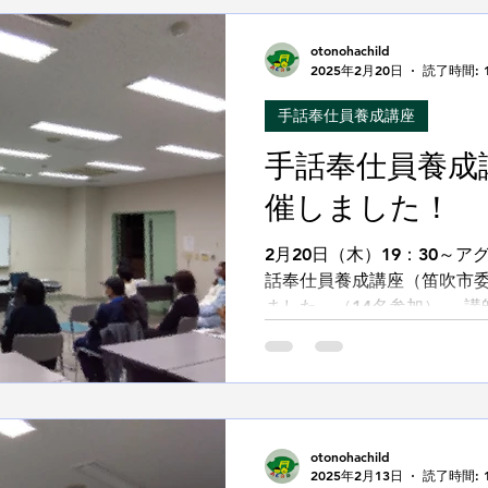
otonohachild
2025年2月20日
読了時間: 
手話奉仕員養成講座
手話奉仕員養成
催しました！
2月20日（木）19：30～
話奉仕員養成講座（笛吹市委
ました。（14名参加） 講
みさんから 第36講座「文
した。...
otonohachild
2025年2月13日
読了時間: 