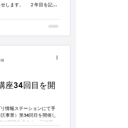
らせします。 ２年目を記念
ことを改めて認識し、県民が
についての関心と理解を深め
1分
講座34回目を開
アグリ情報ステーションにて手
託事業）第34回目を開催し
師の羽田生子さん・三枝明仁