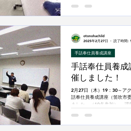
ん・萩原照美さんから 「 
そう 」について学びました。.
otonohachild
2025年2月27日
読了時間: 
手話奉仕員養成講座
手話奉仕員養成
催しました！
2月27日（木）19：30～
話奉仕員養成講座（笛吹市委
ました。（10名参加） 講
から 講義「聴覚障害者の
びました。...