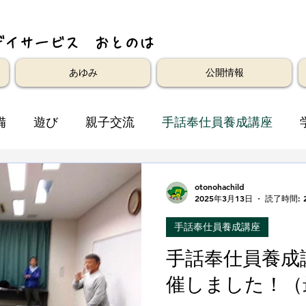
デイサービス おとのは
あゆみ
公開情報
備
遊び
親子交流
手話奉仕員養成講座
otonohachild
2025年3月13日
読了時間: 
手話奉仕員養成講座
手話奉仕員養成
催しました！（