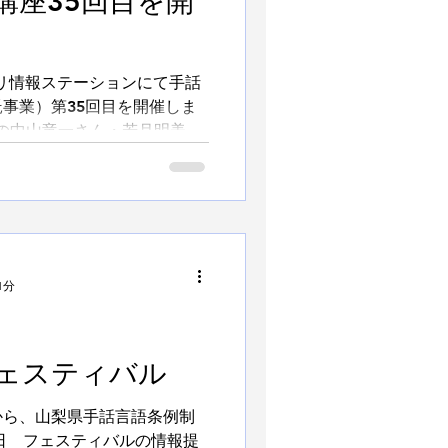
講座35回目を開
グリ情報ステーションにて手話
事業）第35回目を開催しま
の中山竜一さん・若月明美さ
ってみましょうⅢまとめ」を
座～33講座のまとめで、...
1分
 フェスティバル
から、山梨県手話言語条例制
の日 フェスティバルの情報提