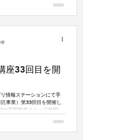
にあった手話」を学びまし
表現」を復習してから、日本
1分
講座33回目を開
アグリ情報ステーションにて手
託事業）第33回目を開催し
師の羽田哲也さん・三枝明仁
返しの表現」を学びました。
を受講者がそれぞれで復習