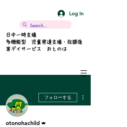
Log In
日中一時支援
多機能型 児童発達支援・放課後
等デイサービス おとのは
その他
フォローする
管理者
otonohachild