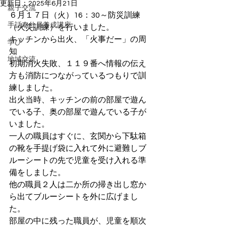
更新日：
2025年6月21日
親子交流
６月１７日（火）16：30～防災訓練
手話奉仕員養成講座
（火災訓練）を行いました。
キッチンから出火、「火事だー」の周
学び
知
地域交流
初期消火失敗、１１９番へ情報の伝え
方も消防につながっているつもりで訓
練しました。
出火当時、キッチンの前の部屋で遊ん
でいる子、奥の部屋で遊んでいる子が
いました。
一人の職員はすぐに、玄関から下駄箱
の靴を手提げ袋に入れて外に避難しブ
ルーシートの先で児童を受け入れる準
備をしました。
他の職員２人は二か所の掃き出し窓か
ら出てブルーシートを外に広げまし
た。
部屋の中に残った職員が、児童を順次