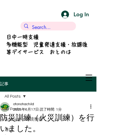
Log In
日中一時支援
多機能型 児童発達支援・放課後
等デイサービス おとのは
記事
All Posts
otonohachild
All Posts
2025年6月17日
読了時間: 1分
防災訓練（火災訓練）を行
お知らせ・環境整備
いました。
遊び