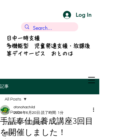
Log In
日中一時支援
多機能型 児童発達支援・放課後
等デイサービス おとのは
記事
All Posts
otonohachild
All Posts
2024年6月20日
読了時間: 1分
手話奉仕員養成講座3回目
お知らせ・環境整備
を開催しました！
遊び