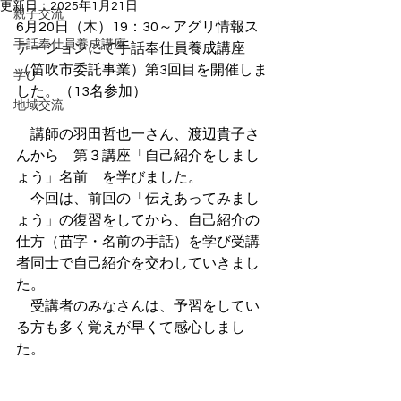
更新日：
2025年1月21日
親子交流
6月20日（木）19：30～アグリ情報ス
手話奉仕員養成講座
テーションにて手話奉仕員養成講座
（笛吹市委託事業）第3回目を開催しま
学び
した。（13名参加）
地域交流
　講師の羽田哲也一さん、渡辺貴子さ
んから　第３講座「自己紹介をしまし
ょう」名前　を学びました。
　今回は、前回の「伝えあってみまし
ょう」の復習をしてから、自己紹介の
仕方（苗字・名前の手話）を学び受講
者同士で自己紹介を交わしていきまし
た。
　受講者のみなさんは、予習をしてい
る方も多く覚えが早くて感心しまし
た。