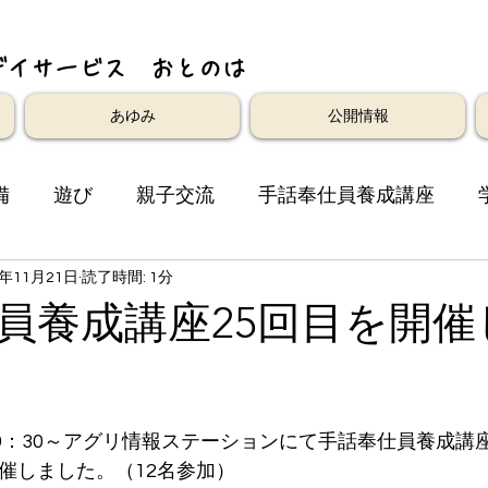
デイサービス おとのは
あゆみ
公開情報
備
遊び
親子交流
手話奉仕員養成講座
4年11月21日
読了時間: 1分
員養成講座25回目を開催
19：30～アグリ情報ステーションにて手話奉仕員養成講
開催しました。（12名参加）