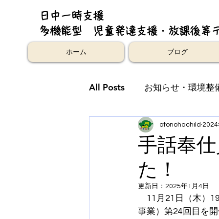
日中一時支援
多機能型 児童発達支援・放課後等
ホーム
ブログ
All Posts
お知らせ・環境整
otonohachild
202
手話奉仕
た！
更新日：
2025年1月4日
　11月21日（木）
事業）第24回目を