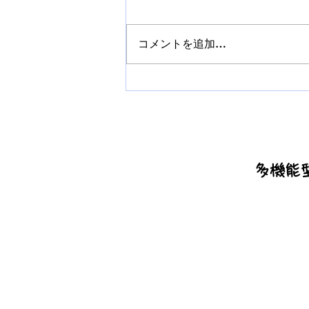
コメントを追加…
手話奉仕員養成講座24回目を
開催しました！
多機能