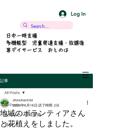
Log In
日中一時支援
多機能型 児童発達支援・放課後
等デイサービス おとのは
記事
All Posts
otonohachild
All Posts
2023年6月16日
読了時間: 2分
地域のボランティアさん
お知らせ・環境整備
と花植えをしました。
遊び