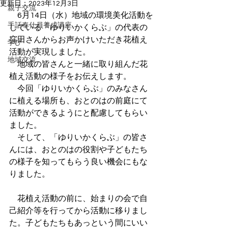
更新日：
2023年12月3日
親子交流
　6月14日（水）地域の環境美化活動を
手話奉仕員養成講座
している「ゆりいかくらぶ」の代表の
窪田さんからお声かけいただき花植え
学び
活動が実現しました。
地域交流
　地域の皆さんと一緒に取り組んだ花
植え活動の様子をお伝えします。
　今回「ゆりいかくらぶ」のみなさん
に植える場所も、おとのはの前庭にて
活動ができるようにと配慮してもらい
ました。
　そして、「ゆりいかくらぶ」の皆さ
んには、おとのはの役割や子どもたち
の様子を知ってもらう良い機会にもな
りました。
　花植え活動の前に、始まりの会で自
己紹介等を行ってから活動に移りまし
た。子どもたちもあっという間にいい