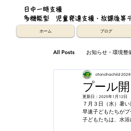
日中一時支援
多機能型 児童発達支援・放課後等
ホーム
ブログ
All Posts
お知らせ・環境整
otonohachild
202
プール開
更新日：
2025年1月12日
７月３日（水）暑い
早速子どもたちがプ
子どもたちは、水浴