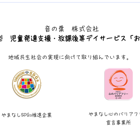
夏休
で元
た！
​音の葉 株式会社
型 児童発達支援・放課後等デイサービス「
地域共生社会の実現に向けて取り組んでいます。
やまなし
心のバリアフ
やまなし
SDGs推進企業
宣言事業所