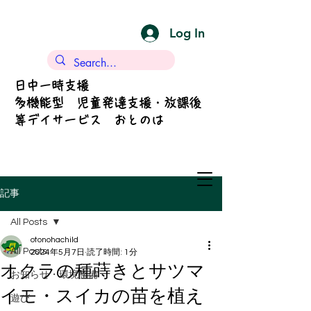
Log In
日中一時支援
多機能型 児童発達支援・放課後
等デイサービス おとのは
記事
All Posts
otonohachild
All Posts
2024年5月7日
読了時間: 1分
オクラの種蒔きとサツマ
お知らせ・環境整備
イモ・スイカの苗を植え
遊び