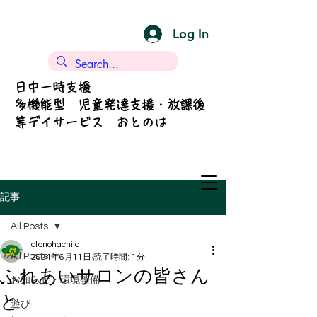
Log In
日中一時支援
多機能型 児童発達支援・放課後
等デイサービス おとのは
記事
All Posts
otonohachild
All Posts
2024年6月11日
読了時間: 1分
ふれあいサロンの皆さん
お知らせ・環境整備
と
遊び