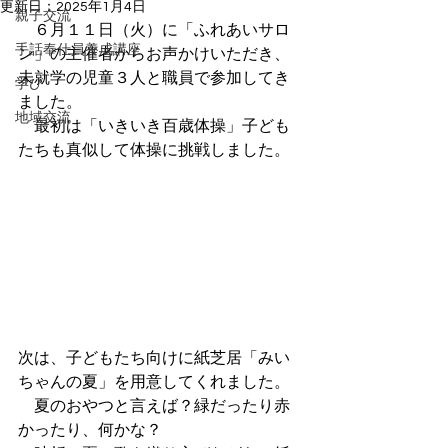
更新日：
2025年1月4日
親子交流
　６月１１日（火）に「ふれあいサロ
手話奉仕員養成講座
ン」の主催者からお声かけいただき、
未就学の児童３人と職員で参加してき
学び
ました。
地域交流
　最初は「いきいき百歳体操」子ども
たちも真似して体操に挑戦しました。
次は、子どもたち向けに紙芝居「みい
ちゃんの夏」を用意してくれました。
　夏のおやつと言えば？緑だったり赤
かったり、何かな？