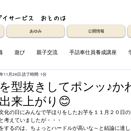
デイサービス おとのは
あゆみ
公開情報
備
遊び
親子交流
手話奉仕員養成講座
3年11月24日
読了時間: 1分
を型抜きしてポンッ♪か
出来上がり😊
文化の日にみんなで芋ほりをしたお芋を１１月２０日の
と考えていましたが・・・
をするのは、ちょっとハードルが高いな～と結論に達し