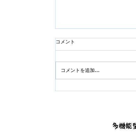
コメント
コメントを追加…
いきいき百歳体操に参加して
きました！（東日本大震災の
話）
多機能