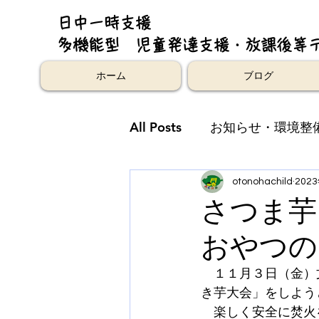
日中一時支援
多機能型 児童発達支援・放課後等
ホーム
ブログ
All Posts
お知らせ・環境整
otonohachild
202
さつま芋
おやつの
　１１月３日（金）
き芋大会」をしよう
　楽しく安全に焚火