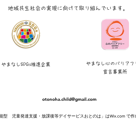
地域共生社会の実現に向けて取り組んでいます。
やまなし
心のバリアフ
やまなし
SDGs推進企業
宣言事業所
otonoha.child@gmail.com
多機能型 児童発達支援・放課後等デイサービスおとのは」はWix.com で