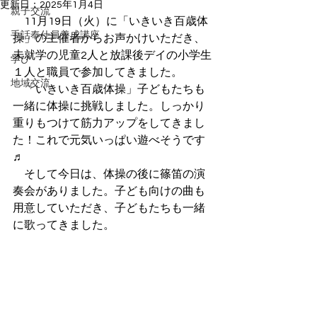
更新日：
2025年1月4日
親子交流
　11月19日（火）に「いきいき百歳体
手話奉仕員養成講座
操」の主催者からお声かけいただき、
未就学の児童2人と放課後デイの小学生
学び
１人と職員で参加してきました。
地域交流
　「いきいき百歳体操」子どもたちも
一緒に体操に挑戦しました。しっかり
重りもつけて筋力アップをしてきまし
た！これで元気いっぱい遊べそうです
♬
　そして今日は、体操の後に篠笛の演
奏会がありました。子ども向けの曲も
用意していただき、子どもたちも一緒
に歌ってきました。