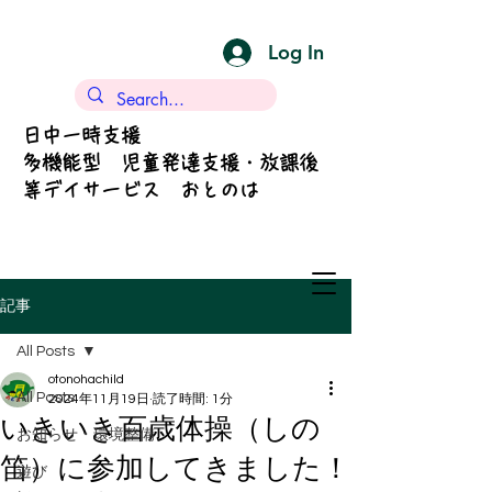
Log In
日中一時支援
多機能型 児童発達支援・放課後
等デイサービス おとのは
記事
All Posts
otonohachild
All Posts
2024年11月19日
読了時間: 1分
いきいき百歳体操（しの
お知らせ・環境整備
笛）に参加してきました！
遊び