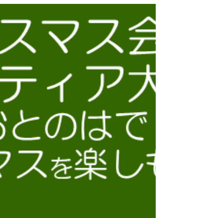
たちの目線でボランティア活動を楽しんでみませ
んか？午前だけ、午後だけでも大丈夫です。 気
軽にご参加いただけたら幸いです。うれしいいお
返事お待ちしております。 日 時：令和８
年1月1２日（月）１０時～１５時３０分頃 持
ち 物：エプロン、お弁当、水筒、フェイスタオ
ル 参 加 費：無料（親子参加も可能です。） 申
込締切日：令和８年１月９日（金）１７時まで