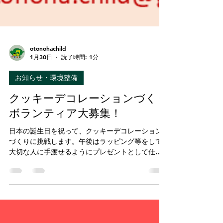
otonohachild
1月30日
読了時間: 1分
お知らせ・環境整備
クッキーデコレーションづくり
ボランティア大募集！
日本の誕生日を祝って、クッキーデコレーション
づくりに挑戦します。午後はラッピング等をして
大切な人に手渡せるようにプレゼントとして仕上
げていきます。 一日通してゆったりと、子ども
たちの目線でボランティア活動を楽しんでみませ
んか？午前だけ、午後だけでも大丈夫です。 気
軽にご参加いただけたら幸いです。うれしいいお
返事お待ちしております。 行程（目安） 10：00～