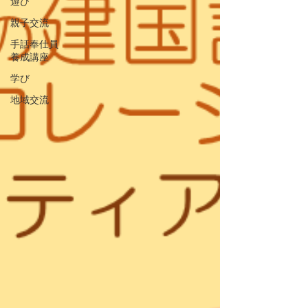
遊び
親子交流
手話奉仕員
養成講座
学び
地域交流