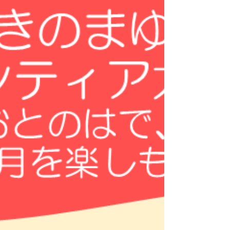
朝の会、予定の確認 10：30～クッキーデコレーシ
ョンづくり 12：00～お昼ご飯 13：30～ラッピン
グ・メッセージカードづくり 14：30～おとのはの
ご近所さんにもおすそ分け 15：00～おやつ （作っ
たクッキーを食べよう） 15：15～終わりの会
15：30～解散・送迎